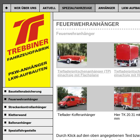
FEUERWEHRANHÄNGER
Feuerwehranhänger
Tiefladerpritschenanhänger (TP)
Tiefladerpritsc
einachsig mit Flachplane
einachsig mit 
Tieflader-Kofferanhänger
Hier TK 20.31 mi
mm
Durch Klick auf den oben angegebenen Text bzw. 