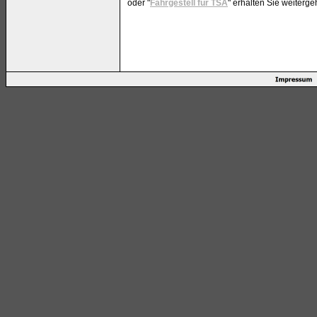
oder "
Fahrgestell für TSA
" erhalten Sie weiterg